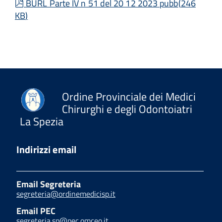
pdf
BURL Parte IV n 51 del 20 12 2023 pubb
(
246
KB
)
Ordine Provinciale dei Medici
Chirurghi e degli Odontoiatri
La Spezia
Indirizzi email
Email Segreteria
segreteria@ordinemedicisp.it
Email PEC
segreteria.sp@pec.omceo.it